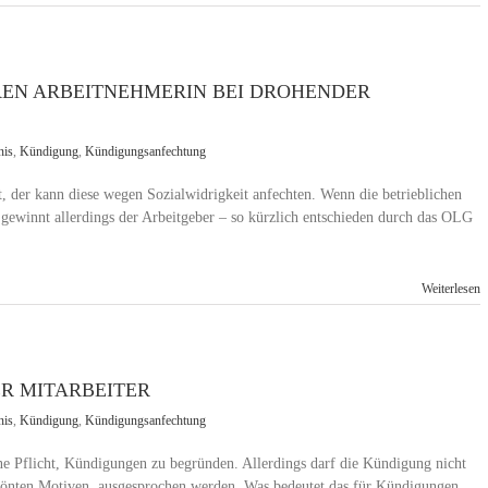
REN ARBEITNEHMERIN BEI DROHENDER
nis
,
Kündigung
,
Kündigungsanfechtung
, der kann diese wegen Sozialwidrigkeit anfechten. Wenn die betrieblichen
ewinnt allerdings der Arbeitgeber – so kürzlich entschieden durch das OLG
Weiterlesen
R MITARBEITER
nis
,
Kündigung
,
Kündigungsanfechtung
ine Pflicht, Kündigungen zu begründen. Allerdings darf die Kündigung nicht
pönten Motiven, ausgesprochen werden. Was bedeutet das für Kündigungen