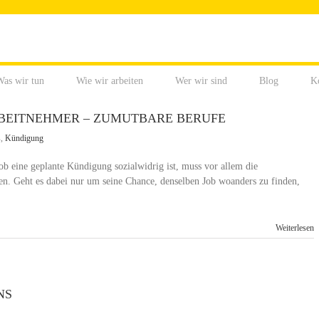
as wir tun
Wie wir arbeiten
Wer wir sind
Blog
K
BEITNEHMER – ZUMUTBARE BERUFE
s
,
Kündigung
ob eine geplante Kündigung sozialwidrig ist, muss vor allem die
zen. Geht es dabei nur um seine Chance, denselben Job woanders zu finden,
Weiterlesen
NS