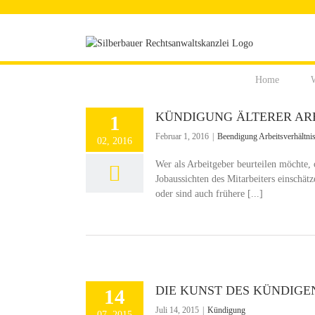
Zum
Inhalt
springen
Home
W
KÜNDIGUNG ÄLTERER AR
1
Februar 1, 2016
|
Beendigung Arbeitsverhältni
02, 2016
Wer als Arbeitgeber beurteilen möchte, 
Jobaussichten des Mitarbeiters einschät
oder sind auch frühere [...]
DIE KUNST DES KÜNDIGE
14
Juli 14, 2015
|
Kündigung
07, 2015