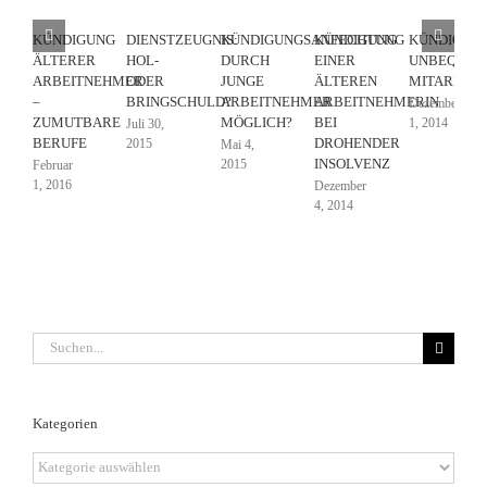
KÜNDIGUNG
DIENSTZEUGNIS:
KÜNDIGUNGSANFECHTUNG
KÜNDIGUNG
KÜNDIGUN
ÄLTERER
HOL-
DURCH
EINER
UNBEQUEM
ARBEITNEHMER
ODER
JUNGE
ÄLTEREN
MITARBEIT
–
BRINGSCHULD?
ARBEITNEHMER
ARBEITNEHMERIN
Dezember
ZUMUTBARE
MÖGLICH?
BEI
1, 2014
Juli 30,
BERUFE
DROHENDER
2015
Mai 4,
INSOLVENZ
2015
Februar
1, 2016
Dezember
4, 2014
Suche
nach:
Kategorien
Kategorien