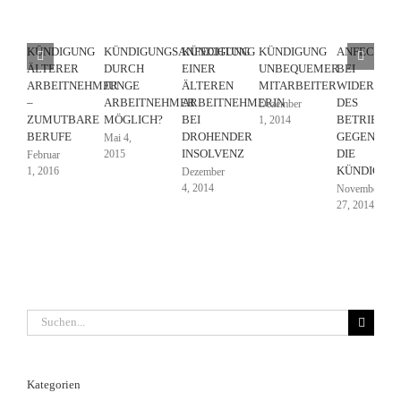
KÜNDIGUNG
KÜNDIGUNGSANFECHTUNG
KÜNDIGUNG
KÜNDIGUNG
ANFECHTU
ÄLTERER
DURCH
EINER
UNBEQUEMER
BEI
ARBEITNEHMER
JUNGE
ÄLTEREN
MITARBEITER
WIDERSPR
–
ARBEITNEHMER
ARBEITNEHMERIN
DES
Dezember
ZUMUTBARE
MÖGLICH?
BEI
BETRIEBSR
1, 2014
BERUFE
DROHENDER
GEGEN
Mai 4,
INSOLVENZ
DIE
2015
Februar
KÜNDIGUN
1, 2016
Dezember
4, 2014
November
27, 2014
Suche
nach:
Kategorien