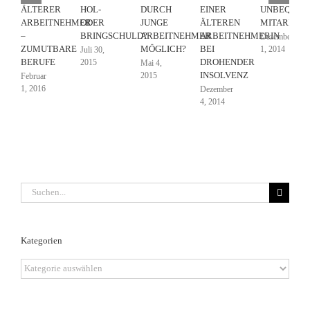
ÄLTERER
HOL-
DURCH
EINER
UNBEQUEM
ARBEITNEHMER
ODER
JUNGE
ÄLTEREN
MITARBEIT
–
BRINGSCHULD?
ARBEITNEHMER
ARBEITNEHMERIN
Dezember
ZUMUTBARE
MÖGLICH?
BEI
1, 2014
Juli 30,
BERUFE
DROHENDER
2015
Mai 4,
INSOLVENZ
2015
Februar
1, 2016
Dezember
4, 2014
Suche
nach:
Kategorien
Kategorien