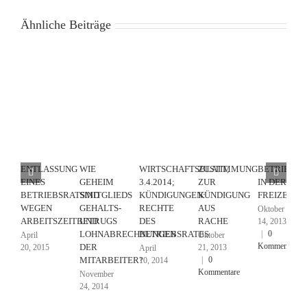
Ähnliche Beiträge
ENTLASSUNG
WIE
WIRTSCHAFTSBLATT,
ZUSTIMMUNG
BETRIEBSR
EINES
GEHEIM
3.4.2014;
ZUR
IN DER
BETRIEBSRATSMITGLIEDS
SIND
KÜNDIGUNGEN:
KÜNDIGUNG
FREIZEIT?
WEGEN
GEHALTS-
RECHTE
AUS
Oktober
ARBEITSZEITBETRUGS
UND
DES
RACHE
14, 2013
|
0
LOHNABRECHNUNGEN
BETRIEBSRATES
April
Oktober
Kommentare
DER
20, 2015
21, 2013
April
|
0
MITARBEITER?
10, 2014
Kommentare
November
24, 2014