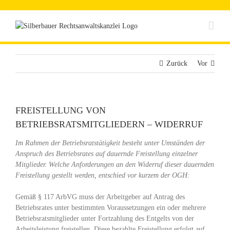
Zum
Inhalt
springen
Zurück
Vor
FREISTELLUNG VON
BETRIEBSRATSMITGLIEDERN – WIDERRUF
Im Rahmen der Betriebsratstätigkeit besteht unter Umständen der
Anspruch des Betriebsrates auf dauernde Freistellung einzelner
Mitglieder. Welche Anforderungen an den Widerruf dieser dauernden
Freistellung gestellt werden, entschied vor kurzem der OGH:
Gemäß § 117 ArbVG muss der Arbeitgeber auf Antrag des
Betriebsrates unter bestimmten Voraussetzungen ein oder mehrere
Betriebsratsmitglieder unter Fortzahlung des Entgelts von der
Arbeitsleistung freistellen. Diese
bezahlte Freistellung
erfolgt auf