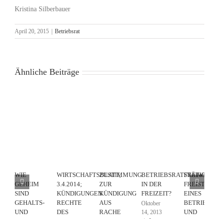
Kristina Silberbauer
April 20, 2015
|
Betriebsrat
Ähnliche Beiträge
WIE
WIRTSCHAFTSBLATT,
ZUSTIMMUNG
BETRIEBSRATSTÄTIGKEI
FREIWILLI
GEHEIM
3.4.2014;
ZUR
IN DER
FREISTELL
SIND
KÜNDIGUNGEN:
KÜNDIGUNG
FREIZEIT?
EINES
GEHALTS-
RECHTE
AUS
BETRIEBSR
Oktober
UND
DES
RACHE
UND
14, 2013