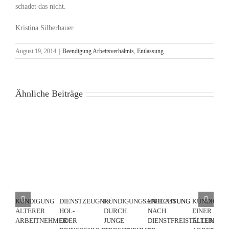
schadet das nicht.
Kristina Silberbauer
August 19, 2014
|
Beendigung Arbeitsverhältnis
,
Entlassung
Ähnliche Beiträge
KÜNDIGUNG
DIENSTZEUGNIS:
KÜNDIGUNGSANFECHTUNG
ENTLASSUNG
KÜNDIGUN
ÄLTERER
HOL-
DURCH
NACH
EINER
ARBEITNEHMER
ODER
JUNGE
DIENSTFREISTELLUNG
ÄLTEREN