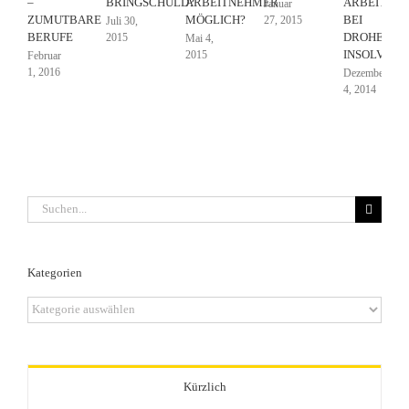
–
BRINGSCHULD?
ARBEITNEHMER
ARBEITNE
Januar
ZUMUTBARE
MÖGLICH?
BEI
27, 2015
Juli 30,
BERUFE
DROHENDE
2015
Mai 4,
INSOLVENZ
2015
Februar
1, 2016
Dezember
4, 2014
Suche
nach:
Kategorien
Kategorien
Kürzlich