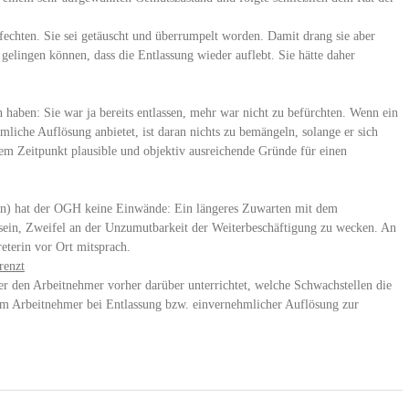
fechten. Sie sei getäuscht und überrumpelt worden. Damit drang sie aber
 gelingen können, dass die Entlassung wieder auflebt. Sie hätte daher
n haben: Sie war ja bereits entlassen, mehr war nicht zu befürchten. Wenn ein
mliche Auflösung anbietet, ist daran nichts zu bemängeln, solange er sich
em Zeitpunkt plausible und objektiv ausreichende Gründe für einen
ben) hat der OGH keine Einwände: Ein längeres Zuwarten mit dem
t sein, Zweifel an der Unzumutbarkeit der Weiterbeschäftigung zu wecken. An
reterin vor Ort mitsprach.
renzt
er den Arbeitnehmer vorher darüber unterrichtet, welche Schwachstellen die
em Arbeitnehmer bei Entlassung bzw. einvernehmlicher Auflösung zur