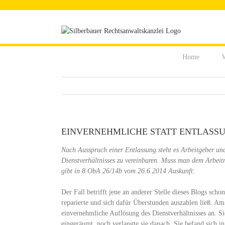
Zum
Inhalt
springen
Home
W
EINVERNEHMLICHE STATT ENTLASSU
Nach Ausspruch einer Entlassung steht es Arbeitgeber und
Dienstverhältnisses zu vereinbaren. Muss man dem Arbei
gibt in 8 ObA 26/14b vom 26.6.2014 Auskunft:
Der Fall betrifft jene an anderer Stelle dieses Blogs scho
reparierte und sich dafür Überstunden auszahlen ließ. Am
einvernehmliche Auflösung des Dienstverhältnisses an. S
eingeräumt, noch verlangte sie danach. Sie befand sich 