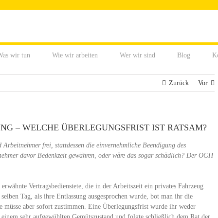
as wir tun
Wie wir arbeiten
Wer wir sind
Blog
K
Zurück
Vor
NG – WELCHE ÜBERLEGUNGSFRIST IST RATSAM?
 Arbeitnehmer frei, stattdessen die einvernehmliche Beendigung des
tnehmer davor Bedenkzeit gewähren, oder wäre das sogar schädlich? Der OGH
n erwähnte Vertragsbedienstete, die in der Arbeitszeit ein privates Fahrzeug
 selben Tag, als ihre Entlassung ausgesprochen wurde, bot man ihr die
ie müsse aber sofort zustimmen. Eine Überlegungsfrist wurde ihr weder
in einem sehr aufgewühlten Gemütszustand und folgte schließlich dem Rat der