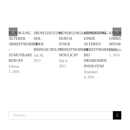
KÜNDIGUNG
DIENSTZEUGNIS:
KÜNDIGUNGSANFECHTUNG
KÜNDIGUNG
KÜNDIGUN
ÄLTERER
HOL-
DURCH
EINER
UNBEQUEM
ARBEITNEHMER
ODER
JUNGE
ÄLTEREN
MITARBEIT
–
BRINGSCHULD?
ARBEITNEHMER
ARBEITNEHMERIN
Dezember
ZUMUTBARE
MÖGLICH?
BEI
1, 2014
Juli 30,
BERUFE
DROHENDER
2015
Mai 4,
INSOLVENZ
2015
Februar
1, 2016
Dezember
4, 2014
Suche
nach: