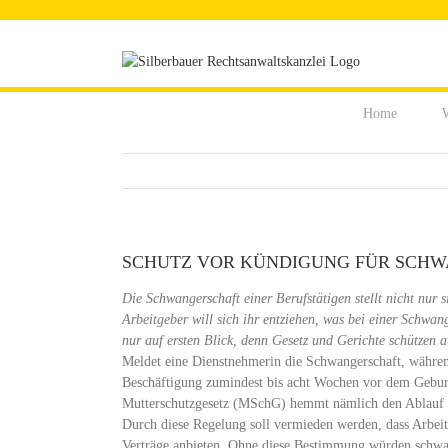
Zum
Inhalt
springen
Home
W
SCHUTZ VOR KÜNDIGUNG FÜR SCHW
Die Schwangerschaft einer Berufstätigen stellt nicht nu
Arbeitgeber will sich ihr entziehen, was bei einer Schwa
nur auf ersten Blick, denn Gesetz und Gerichte schützen 
Meldet eine Dienstnehmerin die Schwangerschaft, während s
Beschäftigung zumindest bis acht Wochen vor dem Geburt
Mutterschutzgesetz (MSchG) hemmt nämlich den Ablauf d
Durch diese Regelung soll vermieden werden, dass Arbeit
Verträge anbieten. Ohne diese Bestimmung würden schwan