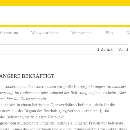
as wir tun
Wie wir arbeiten
Wer wir sind
Blog
K
Zurück
Vor
ANGERE BEKRÄFTIGT
r sie, sondern auch das Unternehmen vor große Herausforderungen. So mancher
ngerschaft im Probemonat oder während der Befristung einfach erscheint. Aber
auch hier die Dienstnehmerin.
ie sich in einem befristeten Dienstverhältnis befindet, bleibt ihr die
stermin – der Beginn des Beschäftigungsverbots – erhalten: § 10a
er Befristung bis zu diesem Zeitpunkt.
geber den Mutterschutz umgehen, indem sie jüngeren Frauen nur befristete
gere Frauen den Job verlieren und könnten (zumindest) bis zur Geburt ihres