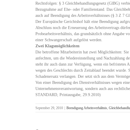
Rechtsfolgen: § 3 Gleichbehandlungsgesetz (GlBG) verbie
Bezugnahme auf Ehe- oder Familienstand. Das Gleichbeha
auch auf Beendigung des Arbeitsverhältnisses (§ 3 Z 7 G
Der Europäische Gerichtshof hält eine Beendigung aufgru
Abschluss noch die Erneuerung des Arbeitsvertrags dürfe
Probearbeitsverhältnis, das grundsätzlich ohne Angabe 
einer Schwangerschaft aufgelöst werden.
Zwei Klagsmöglichkeiten
Die betroffene Mitarbeiterin hat zwei Möglichkeiten: Sie
anfechten, um die Wiedereinstellung und Nachzahlung der
steht ihr auch dann zur Verfügung, wenn ein befristetes A
wegen des Geschlechts durch Zeitablauf beendet wurde. St
Schadenersatz verlangen. Der setzt sich aus dem Verm
Von einer Beendigung des Dienstverhältnisses wegen einer
Unternehmensverantwortung, sondern auch aus rechtlichen
STANDARD, Printausgabe, 29.9.2010)
September 29, 2010
|
Beendigung Arbeitsverhältnis
,
Gleichbehandl