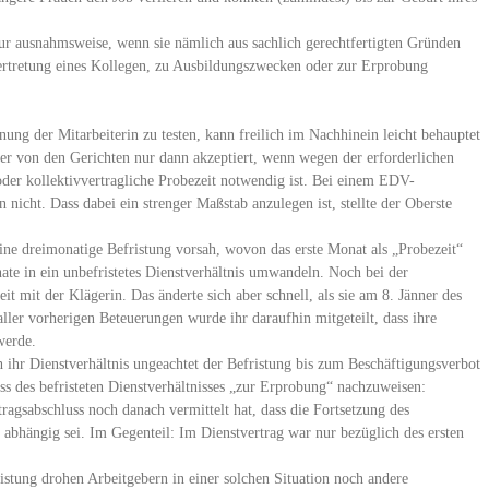
ur ausnahmsweise, wenn sie nämlich aus sachlich gerechtfertigten Gründen
Vertretung eines Kollegen, zu Ausbildungszwecken oder zur Erprobung
nung der Mitarbeiterin zu testen, kann freilich im Nachhinein leicht behauptet
r von den Gerichten nur dann akzeptiert, wenn wegen der erforderlichen
 oder kollektivvertragliche Probezeit notwendig ist. Bei einem EDV-
n nicht. Dass dabei ein strenger Maßstab anzulegen ist, stellte der Oberste
eine dreimonatige Befristung vorsah, wovon das erste Monat als „Probezeit“
nate in ein unbefristetes Dienstverhältnis umwandeln. Noch bei der
it mit der Klägerin. Das änderte sich aber schnell, als sie am 8. Jänner des
ler vorherigen Beteuerungen wurde ihr daraufhin mitgeteilt, dass ihre
werde.
h ihr Dienstverhältnis ungeachtet der Befristung bis zum Beschäftigungsverbot
ss des befristeten Dienstverhältnisses „zur Erprobung“ nachzuweisen:
ragsabschluss noch danach vermittelt hat, dass die Fortsetzung des
 abhängig sei. Im Gegenteil: Im Dienstvertrag war nur bezüglich des ersten
istung drohen Arbeitgebern in einer solchen Situation noch andere