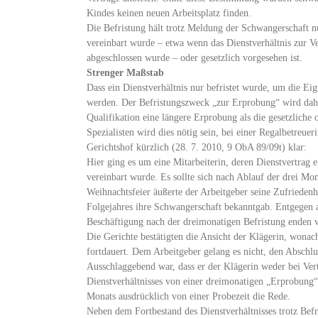
Kindes keinen neuen Arbeitsplatz finden.
Die Befristung hält trotz Meldung der Schwangerschaft n
vereinbart wurde – etwa wenn das Dienstverhältnis zur 
abgeschlossen wurde – oder gesetzlich vorgesehen ist.
Strenger Maßstab
Dass ein Dienstverhältnis nur befristet wurde, um die Eig
werden. Der Befristungszweck „zur Erprobung“ wird dahe
Qualifikation eine längere Erprobung als die gesetzliche
Spezialisten wird dies nötig sein, bei einer Regalbetreueri
Gerichtshof kürzlich (28. 7. 2010, 9 ObA 89/09t) klar:
Hier ging es um eine Mitarbeiterin, deren Dienstvertrag 
vereinbart wurde. Es sollte sich nach Ablauf der drei Mo
Weihnachtsfeier äußerte der Arbeitgeber seine Zufriedenhe
Folgejahres ihre Schwangerschaft bekanntgab. Entgegen al
Beschäftigung nach der dreimonatigen Befristung enden 
Die Gerichte bestätigten die Ansicht der Klägerin, wonac
fortdauert. Dem Arbeitgeber gelang es nicht, den Abschlu
Ausschlaggebend war, dass er der Klägerin weder bei Vert
Dienstverhältnisses von einer dreimonatigen „Erprobung“
Monats ausdrücklich von einer Probezeit die Rede.
Neben dem Fortbestand des Dienstverhältnisses trotz Befr