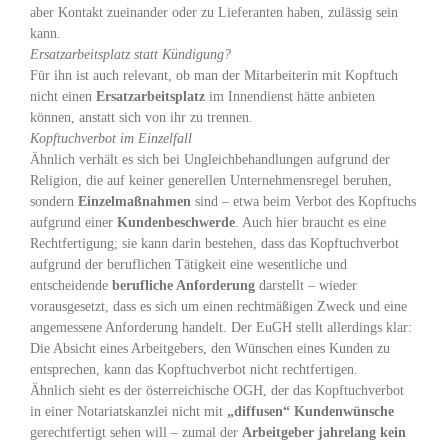
aber Kontakt zueinander oder zu Lieferanten haben, zulässig sein
kann.
Ersatzarbeitsplatz statt Kündigung?
Für ihn ist auch relevant, ob man der Mitarbeiterin mit Kopftuch
nicht einen
Ersatzarbeitsplatz
im Innendienst hätte anbieten
können, anstatt sich von ihr zu trennen.
Kopftuchverbot im Einzelfall
Ähnlich verhält es sich bei Ungleichbehandlungen aufgrund der
Religion, die auf keiner generellen Unternehmensregel beruhen,
sondern
Einzelmaßnahmen
sind – etwa beim Verbot des Kopftuchs
aufgrund einer
Kundenbeschwerde
. Auch hier braucht es eine
Rechtfertigung; sie kann darin bestehen, dass das Kopftuchverbot
aufgrund der beruflichen Tätigkeit eine wesentliche und
entscheidende
berufliche Anforderung
darstellt – wieder
vorausgesetzt, dass es sich um einen rechtmäßigen Zweck und eine
angemessene Anforderung handelt. Der EuGH stellt allerdings klar:
Die Absicht eines Arbeitgebers, den Wünschen eines Kunden zu
entsprechen, kann das Kopftuchverbot nicht rechtfertigen.
Ähnlich sieht es der österreichische OGH, der das Kopftuchverbot
in einer Notariatskanzlei nicht mit
„diffusen“ Kundenwünsche
gerechtfertigt sehen will – zumal der
Arbeitgeber jahrelang kein