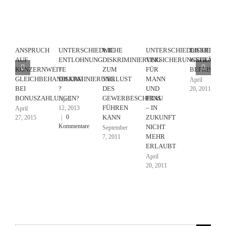
ANSPRUCH
UNTERSCHIEDLICHE
WIE
UNTERSCHIEDLICHE
DISKRIMIN
AUF
ENTLOHNUNG
DISKRIMINIERUNG
VERSICHERUNGSPRÄMIE
WEGEN
KONZERNWEITE
=
ZUM
FÜR
BEFRISTUN
GLEICHBEHANDLUNG
DISKRMINIERUNG
VERLUST
MANN
April
BEI
?
DES
UND
20, 2011
BONUSZAHLUNGEN?
GEWERBESCHEINS
FRAU
April
FÜHREN
– IN
12, 2013
April
|
0
KANN
ZUKUNFT
27, 2015
Kommentare
NICHT
September
MEHR
7, 2011
ERLAUBT
April
20, 2011