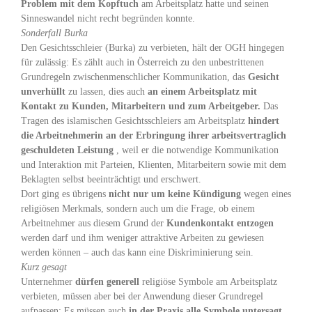
Problem mit dem Kopftuch
am Arbeitsplatz hatte und seinen
Sinneswandel nicht recht begründen konnte.
Sonderfall Burka
Den Gesichtsschleier (Burka) zu verbieten, hält der OGH hingegen
für zulässig: Es zählt auch in Österreich zu den unbestrittenen
Grundregeln zwischenmenschlicher Kommunikation, das
Gesicht
unverhüllt
zu lassen, dies auch
an einem Arbeitsplatz mit
Kontakt zu Kunden, Mitarbeitern und zum Arbeitgeber.
Das
Tragen des islamischen Gesichtsschleiers am Arbeitsplatz
hindert
die Arbeitnehmerin an der Erbringung ihrer arbeitsvertraglich
geschuldeten Leistung
, weil er die notwendige Kommunikation
und Interaktion mit Parteien, Klienten, Mitarbeitern sowie mit dem
Beklagten selbst beeinträchtigt und erschwert.
Dort ging es übrigens
nicht nur um keine Kündigung
wegen eines
religiösen Merkmals, sondern auch um die Frage, ob einem
Arbeitnehmer aus diesem Grund der
Kundenkontakt entzogen
werden darf und ihm weniger attraktive Arbeiten zu gewiesen
werden können – auch das kann eine Diskriminierung sein.
Kurz gesagt
Unternehmer
dürfen generell
religiöse Symbole am Arbeitsplatz
verbieten, müssen aber bei der Anwendung dieser Grundregel
aufpassen: Es müssen auch
in der Praxis alle Symbole untersagt