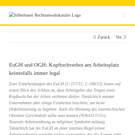
Zum
Inhalt
springen
Zurück
Vor
EuGH und OGH: Kopftuchverbot am Arbeitsplatz
keinesfalls immer legal
Zwei Entscheidungen des EuGH (C-157/15, C-188/15) lassen auf
ersten Blick den Schluss zu, dass Arbeitgeber das Tragen eines
Kopftuchs bei der Arbeit verbieten dürfen. Tatsächlich müssen
Unternehmen aber einige Feinheiten beachten, um keine
Diskriminierung zu begehen. Auch die Meinung des österreichischen
Obersten Gerichtshofs sollte man kennen (9ObA117/15v).
Neutrale Arbeitsordnung zu religiösen Symbolen zulässig
Tatsächlich hat der EuGH an einer internen Regel (einer
Arbeitsordnung) zunächst nichts auszusetzen, die das Tragen jedes