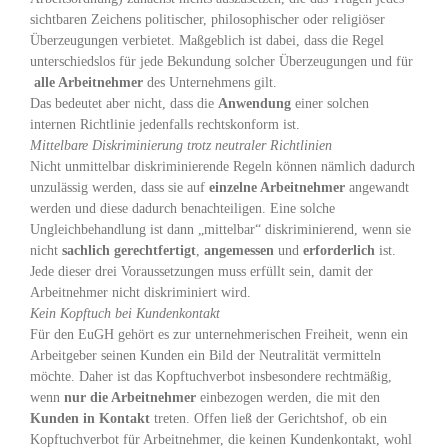
sichtbaren Zeichens politischer, philosophischer oder religiöser
Überzeugungen verbietet. Maßgeblich ist dabei, dass die Regel
unterschiedslos für jede Bekundung solcher Überzeugungen und für
alle Arbeitnehmer
des Unternehmens gilt.
Das bedeutet aber nicht, dass die
Anwendung
einer solchen
internen Richtlinie jedenfalls rechtskonform ist.
Mittelbare Diskriminierung trotz neutraler Richtlinien
Nicht unmittelbar diskriminierende Regeln können nämlich dadurch
unzulässig werden, dass sie auf
einzelne Arbeitnehmer
angewandt
werden und diese dadurch benachteiligen. Eine solche
Ungleichbehandlung ist dann „mittelbar“ diskriminierend, wenn sie
nicht
sachlich gerechtfertigt
,
angemessen
und
erforderlich
ist.
Jede dieser drei Voraussetzungen muss erfüllt sein, damit der
Arbeitnehmer nicht diskriminiert wird.
Kein Kopftuch bei Kundenkontakt
Für den EuGH gehört es zur unternehmerischen Freiheit, wenn ein
Arbeitgeber seinen Kunden ein Bild der Neutralität vermitteln
möchte. Daher ist das Kopftuchverbot insbesondere rechtmäßig,
wenn
nur die Arbeitnehmer
einbezogen werden, die mit den
Kunden in Kontakt
treten. Offen ließ der Gerichtshof, ob ein
Kopftuchverbot für Arbeitnehmer, die keinen Kundenkontakt, wohl