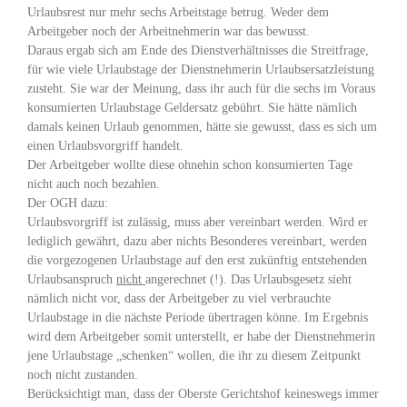
Urlaubsrest nur mehr sechs Arbeitstage betrug. Weder dem
Arbeitgeber noch der Arbeitnehmerin war das bewusst.
Daraus ergab sich am Ende des Dienstverhältnisses die Streitfrage,
für wie viele Urlaubstage der Dienstnehmerin Urlaubsersatzleistung
zusteht. Sie war der Meinung, dass ihr auch für die sechs im Voraus
konsumierten Urlaubstage Geldersatz gebührt. Sie hätte nämlich
damals keinen Urlaub genommen, hätte sie gewusst, dass es sich um
einen Urlaubsvorgriff handelt.
Der Arbeitgeber wollte diese ohnehin schon konsumierten Tage
nicht auch noch bezahlen.
Der OGH dazu:
Urlaubsvorgriff ist zulässig, muss aber vereinbart werden. Wird er
lediglich gewährt, dazu aber nichts Besonderes vereinbart, werden
die vorgezogenen Urlaubstage auf den erst zukünftig entstehenden
Urlaubsanspruch
nicht
angerechnet (!). Das Urlaubsgesetz sieht
nämlich nicht vor, dass der Arbeitgeber zu viel verbrauchte
Urlaubstage in die nächste Periode übertragen könne. Im Ergebnis
wird dem Arbeitgeber somit unterstellt, er habe der Dienstnehmerin
jene Urlaubstage „schenken“ wollen, die ihr zu diesem Zeitpunkt
noch nicht zustanden.
Berücksichtigt man, dass der Oberste Gerichtshof keineswegs immer