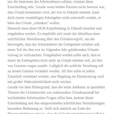
nur die Interessen des Arbeitnehmers schützt, erstaunt diese
Entscheidung sehr. Gerade wenn beiden Parteien nicht bewusst war,
dass Urlaub konsumiert wird, der erst in Zukunft entsteht, kann
doch einem vernünftigen Arbeitgeber nicht unterstellt werden, er
hätte den Urlaub „schenken“ wollen.
Dennoch muss diese OGH-Entscheidung in Zukunft beachtet und
eingehalten werden. Es empfiehlt sich somit der Abschluss einer
schriftlichen Vereinbarung über den Urlaubsvorgriff, aus der
hervorgeht, dass der Arbeitnehmer die Gelegenheit erhalten soll,
einen Teil des ihm erst im folgenden Jahr gebührenden Urlaubs
vorweg zu verbrauchen. Festgehalten werden sollte auch, dass er
damit im Endergebnis nicht mehr an Urlaub erhalten soll, als ihm
von Gesetzes wegen zusteht. Lediglich die zeitliche Verteilung soll
zu seinen Gunsten verändert werden. All dies sollte in jedem
Einzelfall vereinbart werden, eine Regelung im Dienstvertrag wird
mit großer Wahrscheinlichkeit nicht reichen.
Gerade vor dem Hintergrund, dass die letzte Judikatur zu speziellen
Themen des Urlaubsrechts wie insbesondere Urlaubsausmaß bei
wechselnden Arbeitszeiten Fragen offen lässt, kommt dieser
Entscheidung und den entsprechenden schriftlichen Vereinbarungen
besondere Bedeutung zu. Stellt sich nämlich am Ende des
Dienstverhältnisses heraus, dass die Urlaubsaufzeichnungen (zB bei