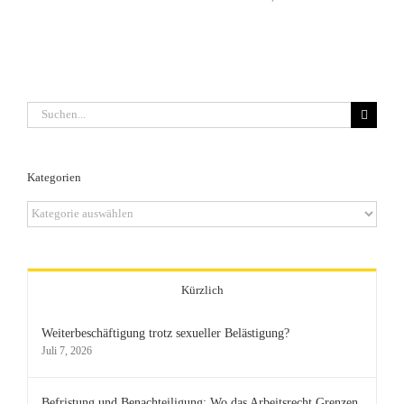
Suche
nach:
Kategorien
Kategorien
Kürzlich
Weiterbeschäftigung trotz sexueller Belästigung?
Juli 7, 2026
Befristung und Benachteiligung: Wo das Arbeitsrecht Grenzen