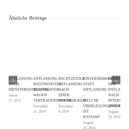
Ähnliche Beiträge
ENTLASSUNG
ENTLASSUNG
RECHTZEITIGE
EINVERNEHMLICHE
RECHTZEIT
NACH
BEGÜNSTIGTER
ENTLASSUNG
STATT
DER
DIENSTFREISTELLUNG
BEHINDERTER
NACH
ENTLASSUNG
ENTLASSU
WEGEN
EINER
–
NACH
Januar
VERTRAUENSUNWÜRDIGKEIT
WOCHE
WELCHE
INTERNEN
27, 2015
ÜBERLEGUNGSFRIST
UNTERSUC
November
November
IST
21, 2014
4, 2014
August
RATSAM?
19, 2014
August
25, 2014