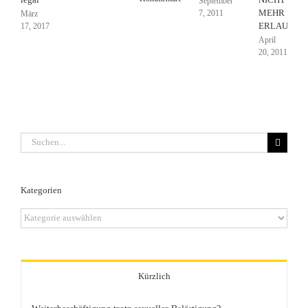
September
MEHR
7, 2011
März
ERLAUBT
17, 2017
April
20, 2011
Suche
nach:
Kategorien
Kategorien
Kürzlich