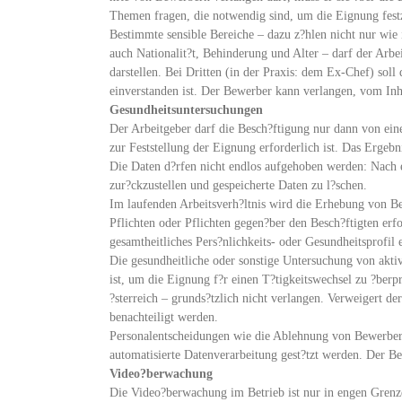
Themen fragen, die notwendig sind, um die Eignung festz
Bestimmte sensible Bereiche – dazu z?hlen nicht nur wie i
auch Nationalit?t, Behinderung und Alter – darf der Arbe
darstellen. Bei Dritten (in der Praxis: dem Ex-Chef) sol
einverstanden ist. Der Bewerber kann verlangen, vom Inh
Gesundheitsuntersuchungen
Der Arbeitgeber darf die Besch?ftigung nur dann von ei
zur Feststellung der Eignung erforderlich ist. Das Ergeb
Die Daten d?rfen nicht endlos aufgehoben werden: Nach
zur?ckzustellen und gespeicherte Daten zu l?schen.
Im laufenden Arbeitsverh?ltnis wird die Erhebung von Bes
Pflichten oder Pflichten gegen?ber den Besch?ftigten erf
gesamtheitliches Pers?nlichkeits- oder Gesundheitsprofil e
Die gesundheitliche oder sonstige Untersuchung von aktiv
ist, um die Eignung f?r einen T?tigkeitswechsel zu ?berp
?sterreich – grunds?tzlich nicht verlangen. Verweigert de
benachteiligt werden.
Personalentscheidungen wie die Ablehnung von Bewerbern
automatisierte Datenverarbeitung gest?tzt werden. Der B
Video?berwachung
Die Video?berwachung im Betrieb ist nur in engen Grenzen