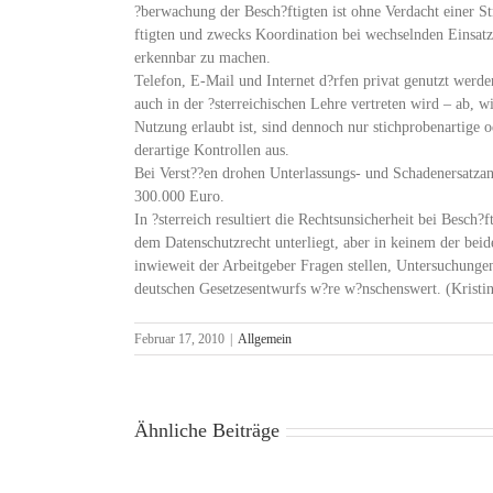
?berwachung der Besch?ftigten ist ohne Verdacht einer St
ftigten und zwecks Koordination bei wechselnden Einsa
erkennbar zu machen.
Telefon, E-Mail und Internet d?rfen privat genutzt werde
auch in der ?sterreichischen Lehre vertreten wird – ab, w
Nutzung erlaubt ist, sind dennoch nur stichprobenartige 
derartige Kontrollen aus.
Bei Verst??en drohen Unterlassungs- und Schadenersatzan
300.000 Euro.
In ?sterreich resultiert die Rechtsunsicherheit bei Besch?
dem Datenschutzrecht unterliegt, aber in keinem der beide
inwieweit der Arbeitgeber Fragen stellen, Untersuchungen
deutschen Gesetzesentwurfs w?re w?nschenswert. (Kris
Februar 17, 2010
|
Allgemein
Ähnliche Beiträge