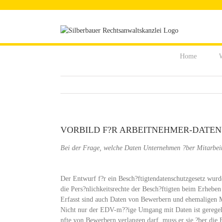
Zum
Inhalt
springen
Home
W
VORBILD F?R ARBEITNEHMER-DATE
Bei der Frage, welche Daten Unternehmen ?ber Mitarbeite
Der Entwurf f?r ein Besch?ftigtendatenschutzgesetz wurd
die Pers?nlichkeitsrechte der Besch?ftigten beim Erheb
Erfasst sind auch Daten von Bewerbern und ehemaligen M
Nicht nur der EDV-m??ige Umgang mit Daten ist geregel
nfte von Bewerbern verlangen darf, muss er sie ?ber die 