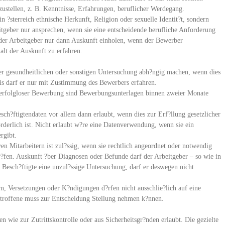
ustellen, z. B. Kenntnisse, Erfahrungen, beruflicher Werdegang.
n ?sterreich ethnische Herkunft, Religion oder sexuelle Identit?t, sondern
itgeber nur ansprechen, wenn sie eine entscheidende berufliche Anforderung
l der Arbeitgeber nur dann Auskunft einholen, wenn der Bewerber
alt der Auskunft zu erfahren.
ner gesundheitlichen oder sonstigen Untersuchung abh?ngig machen, wenn dies
nis darf er nur mit Zustimmung des Bewerbers erfahren.
 erfolgloser Bewerbung sind Bewerbungsunterlagen binnen zweier Monate
ch?ftigtendaten vor allem dann erlaubt, wenn dies zur Erf?llung gesetzlicher
orderlich ist. Nicht erlaubt w?re eine Datenverwendung, wenn sie ein
rgibt.
en Mitarbeitern ist zul?ssig, wenn sie rechtlich angeordnet oder notwendig
r?fen. Auskunft ?ber Diagnosen oder Befunde darf der Arbeitgeber – so wie in
r Besch?ftigte eine unzul?ssige Untersuchung, darf er deswegen nicht
, Versetzungen oder K?ndigungen d?rfen nicht ausschlie?lich auf eine
etroffene muss zur Entscheidung Stellung nehmen k?nnen.
 wie zur Zutrittskontrolle oder aus Sicherheitsgr?nden erlaubt. Die gezielte