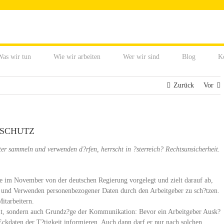
as wir tun
Wie wir arbeiten
Wer wir sind
Blog
K
Zurück
Vor
NSCHUTZ
r sammeln und verwenden d?rfen, herrscht in ?sterreich? Rechtsunsicherheit.
e im November von der deutschen Regierung vorgelegt und zielt darauf ab,
en und Verwenden personenbezogener Daten durch den Arbeitgeber zu sch?tzen.
itarbeitern.
t, sondern auch Grundz?ge der Kommunikation: Bevor ein Arbeitgeber Ausk?
Eckdaten der T?tigkeit informieren. Auch dann darf er nur nach solchen