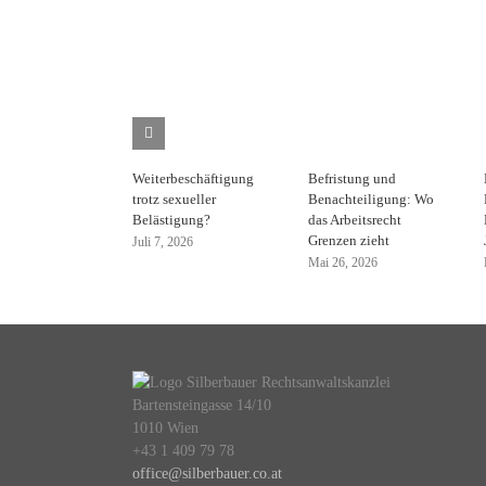
Weiterbeschäftigung
Befristung und
trotz sexueller
Benachteiligung: Wo
Belästigung?
das Arbeitsrecht
Grenzen zieht
Juli 7, 2026
Mai 26, 2026
Bartensteingasse 14/10
1010 Wien
+43 1 409 79 78
office@silberbauer.co.at