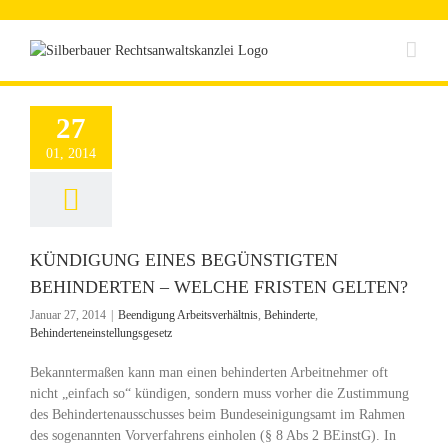
Zum
Inhalt
springen
27
01, 2014
KÜNDIGUNG EINES BEGÜNSTIGTEN
BEHINDERTEN – WELCHE FRISTEN GELTEN?
Januar 27, 2014
|
Beendigung Arbeitsverhältnis
,
Behinderte
,
Behinderteneinstellungsgesetz
Bekanntermaßen kann man einen behinderten Arbeitnehmer oft
nicht „einfach so“ kündigen, sondern muss vorher die Zustimmung
des Behindertenausschusses beim Bundeseinigungsamt im Rahmen
des sogenannten Vorverfahrens einholen (§ 8 Abs 2 BEinstG). In