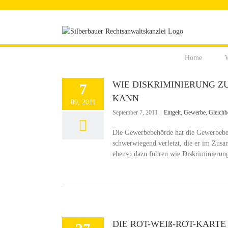
Zum
Inhalt
springen
Home
W
WIE DISKRIMINIERUNG Z
7
KANN
09, 2011
September 7, 2011
|
Entgelt
,
Gewerbe
,
Gleichb
Die Gewerbebehörde hat die Gewerbeber
schwerwiegend verletzt, die er im Zus
ebenso dazu führen wie Diskriminierun
DIE ROT-WEIß-ROT-KARTE