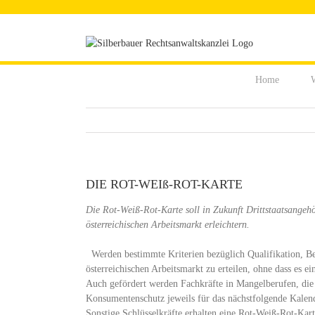
Zum
Inhalt
springen
Home
W
DIE ROT-WEIß-ROT-KARTE
Die Rot-Weiß-Rot-Karte soll in Zukunft Drittstaatsangeh
österreichischen Arbeitsmarkt erleichtern.
Werden bestimmte Kriterien bezüglich Qualifikation, Ber
österreichischen Arbeitsmarkt zu erteilen, ohne dass es 
Auch gefördert werden Fachkräfte in Mangelberufen, die 
Konsumentenschutz jeweils für das nächstfolgende Kalend
Sonstige Schlüsselkräfte erhalten eine Rot-Weiß-Rot-Kar