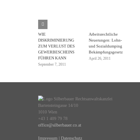
WIE
Arbeitsrechtliche
DISKRIMINIERUNG
Neuerungen: Lohn-
ZUM VERLUST DES
und Sozialdumping
GEWERBESCHEINS
Bekämpfungsgesetz
FÜHREN KANN
April 26, 2011
September 7, 2011
Bartensteingasse 14/10
1010 Wien
+43 1 409 79 78
office@silberbauer.co.at
Impressum | Datenschutz