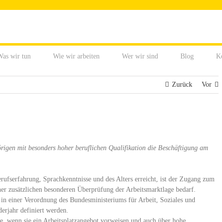
as wir tun
Wie wir arbeiten
Wer wir sind
Blog
K
Zurück
Vor
örigen mit besonders hoher beruflichen Qualifikation die Beschäftigung am
ufserfahrung, Sprachkenntnisse und des Alters erreicht, ist der Zugang zum
einer zusätzlichen besonderen Überprüfung der Arbeitsmarktlage bedarf.
in einer Verordnung des Bundesministeriums für Arbeit, Soziales und
erjahr definiert werden.
te, wenn sie ein Arbeitsplatzangebot vorweisen und auch über hohe