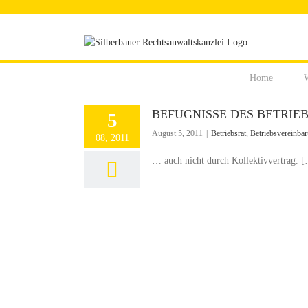
Zum
Inhalt
springen
Home
W
BEFUGNISSE DES BETRIE
5
August 5, 2011
|
Betriebsrat
,
Betriebsvereinba
08, 2011
… auch nicht durch Kollektivvertrag. 