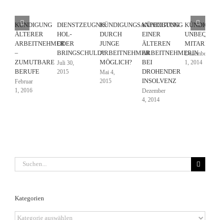
KÜNDIGUNG
DIENSTZEUGNIS:
KÜNDIGUNGSANFECHTUNG
KÜNDIGUNG
KÜNDIGUN
ÄLTERER
HOL-
DURCH
EINER
UNBEQUEM
ARBEITNEHMER
ODER
JUNGE
ÄLTEREN
MITARBEIT
–
BRINGSCHULD?
ARBEITNEHMER
ARBEITNEHMERIN
Dezember
ZUMUTBARE
MÖGLICH?
BEI
1, 2014
Juli 30,
BERUFE
DROHENDER
2015
Mai 4,
INSOLVENZ
2015
Februar
1, 2016
Dezember
4, 2014
Suche
nach:
Kategorien
Kategorien