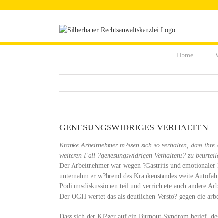
Zum
Inhalt
springen
Home
W
GENESUNGSWIDRIGES VERHALTEN
Kranke Arbeitnehmer m?ssen sich so verhalten, dass ihre Ar
weiteren Fall ?genesungswidrigen Verhaltens? zu beurteil
Der Arbeitnehmer war wegen ?Gastritis und emotionaler L
unternahm er w?hrend des Krankenstandes weite Autofahrt
Podiumsdiskussionen teil und verrichtete auch andere Arb
Der OGH wertet das als deutlichen Versto? gegen die arbei
Dass sich der Kl?ger auf ein Burnout-Syndrom berief, de