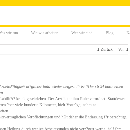
as wir tun
Wie wir arbeiten
Wer wir sind
Blog
K
Zurück
Vor
beitsf?higkeit m?glichst bald wieder hergestellt ist.?
Der OGH hatte einen
en.
abilit?t? krank geschrieben. Der Arzt hatte ihm Ruhe verordnet. Stattdessen
en ?ber viele hunderte Kilometer, hielt Vortr?ge, nahm an
eiten.
tsvertraglichen Verpflichtungen und h?lt daher die Entlassung f?r berechtigt.
ssen Heilung durch wenige Arbeitsstunden nicht verz?gert werde, half ihm