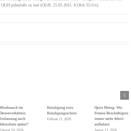
m OGH jedenfalls zu viel (OGH, 25.05.2011, 8 ObA 35/11x).
Missbrauch im
Kündigung trotz
Quiet Hiring: Wie
Dienstverhältnis:
Kündigungsschutz
Firmen Beschäftigten
Entlassung auch
immer mehr Arbeit
Februar 11, 2026
Jahrzehnte später?
aufhalsen
Februar 19, 2026
Januar 13, 2026