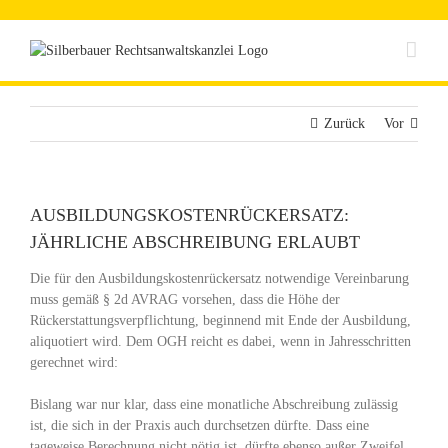
Zum
Inhalt
springen
Zurück
Vor
AUSBILDUNGSKOSTENRÜCKERSATZ:
JÄHRLICHE ABSCHREIBUNG ERLAUBT
Die für den Ausbildungskostenrückersatz notwendige Vereinbarung
muss gemäß § 2d AVRAG vorsehen, dass die Höhe der
Rückerstattungsverpflichtung, beginnend mit Ende der Ausbildung,
aliquotiert wird. Dem OGH reicht es dabei, wenn in Jahresschritten
gerechnet wird:
Bislang war nur klar, dass eine monatliche Abschreibung zulässig
ist, die sich in der Praxis auch durchsetzen dürfte. Dass eine
tageweise Berechnung nicht nötig ist, dürfte ebenso außer Zweifel