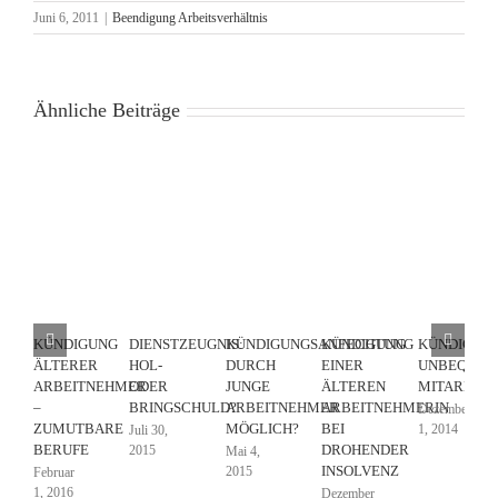
Juni 6, 2011
|
Beendigung Arbeitsverhältnis
Ähnliche Beiträge
KÜNDIGUNG
DIENSTZEUGNIS:
KÜNDIGUNGSANFECHTUNG
KÜNDIGUNG
KÜNDIGUN
ÄLTERER
HOL-
DURCH
EINER
UNBEQUEM
ARBEITNEHMER
ODER
JUNGE
ÄLTEREN
MITARBEIT
–
BRINGSCHULD?
ARBEITNEHMER
ARBEITNEHMERIN
Dezember
ZUMUTBARE
MÖGLICH?
BEI
1, 2014
Juli 30,
BERUFE
DROHENDER
2015
Mai 4,
INSOLVENZ
2015
Februar
1, 2016
Dezember