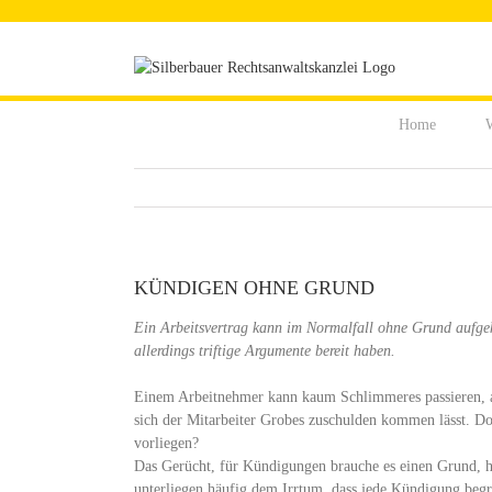
Zum
Inhalt
springen
Home
W
KÜNDIGEN OHNE GRUND
Ein Arbeitsvertrag kann im Normalfall ohne Grund aufgek
allerdings triftige Argumente bereit haben.
Einem Arbeitnehmer kann kaum Schlimmeres passieren, als 
sich der Mitarbeiter Grobes zuschulden kommen lässt. Do
vorliegen?
Das Gerücht, für Kündigungen brauche es einen Grund, h
unterliegen häufig dem Irrtum, dass jede Kündigung begrü