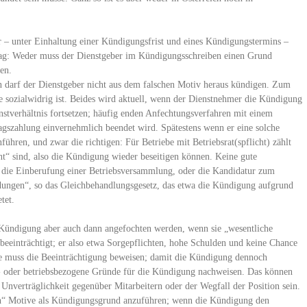
 er – unter Einhaltung einer Kündigungsfrist und eines Kündigungstermins –
trag: Weder muss der Dienstgeber im Kündigungsschreiben einen Grund
en.
n darf der Dienstgeber nicht aus dem falschen Motiv heraus kündigen. Zum
 sozialwidrig ist. Beides wird aktuell, wenn der Dienstnehmer die Kündigung
enstverhältnis fortsetzen; häufig enden Anfechtungsverfahren mit einem
lagszahlung einvernehmlich beendet wird. Spätestens wenn er eine solche
ühren, und zwar die richtigen: Für Betriebe mit Betriebsrat(spflicht) zählt
nt“ sind, also die Kündigung wieder beseitigen können. Keine gute
, die Einberufung einer Betriebsversammlung, oder die Kandidatur zum
ndungen“, so das Gleichbehandlungsgesetz, das etwa die Kündigung aufgrund
tet.
e Kündigung aber auch dann angefochten werden, wenn sie „wesentliche
 beeinträchtigt; er also etwa Sorgepflichten, hohe Schulden und keine Chance
te muss die Beeinträchtigung beweisen; damit die Kündigung dennoch
- oder betriebsbezogene Gründe für die Kündigung nachweisen. Das können
Unverträglichkeit gegenüber Mitarbeitern oder der Wegfall der Position sein.
nten“ Motive als Kündigungsgrund anzuführen; wenn die Kündigung den