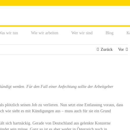
as wir tun
Wie wir arbeiten
Wer wir sind
Blog
K
Zurück
Vor
ündigt werden. Für den Fall einer Anfechtung sollte der Arbeitgeber
plötzlich seinen Job zu verlieren. Nun setzt eine Entlassung voraus, dass
ch wie sieht es mit Kündigungen aus – muss auch für sie ein Grund
ält sich hartnäckig. Gerade von Deutschland aus gelenkte Konzerne
ndet sein müsse. Ganz so ist es aber weder in Österreich noch in