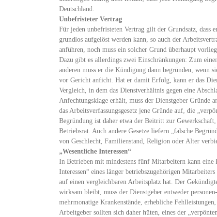
Deutschland.
Unbefristeter Vertrag
Für jeden unbefristeten Vertrag gilt der Grundsatz, dass
grundlos aufgelöst werden kann, so auch der Arbeitsver
anführen, noch muss ein solcher Grund überhaupt vorlieg
Dazu gibt es allerdings zwei Einschränkungen: Zum eine
anderen muss er die Kündigung dann begründen, wenn sie
vor Gericht anficht. Hat er damit Erfolg, kann er das Di
Vergleich, in dem das Dienstverhältnis gegen eine Absch
Anfechtungsklage erhält, muss der Dienstgeber Gründe anf
das Arbeitsverfassungsgesetz jene Gründe auf, die „verpö
Begründung ist daher etwa der Beitritt zur Gewerkschaft
Betriebsrat. Auch andere Gesetze liefern „falsche Begrü
von Geschlecht, Familienstand, Religion oder Alter verbie
„Wesentliche Interessen“
In Betrieben mit mindestens fünf Mitarbeitern kann ein
Interessen“ eines länger betriebszugehörigen Mitarbeiters
auf einen vergleichbaren Arbeitsplatz hat. Der Gekündig
wirksam bleibt, muss der Dienstgeber entweder personen
mehrmonatige Krankenstände, erhebliche Fehlleistungen, 
Arbeitgeber sollten sich daher hüten, eines der „verpö