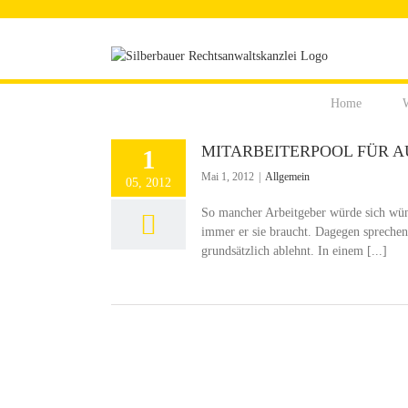
Zum
Inhalt
springen
Home
W
MITARBEITERPOOL FÜR A
1
Mai 1, 2012
|
Allgemein
05, 2012
So mancher Arbeitgeber würde sich wüns
immer er sie braucht. Dagegen spreche
grundsätzlich ablehnt. In einem [...]