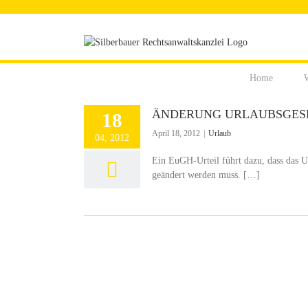
Zum
Inhalt
springen
Home
W
ÄNDERUNG URLAUBSGES
18
April 18, 2012
|
Urlaub
04, 2012
Ein EuGH-Urteil führt dazu, dass das
geändert werden muss. […]