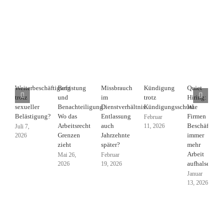
Weiterbeschäftigung
Befristung
Missbrauch
Kündigung
Quiet
trotz
und
im
trotz
Hiring:
sexueller
Benachteiligung:
Dienstverhältnis:
Kündigungsschutz
Wie
Belästigung?
Wo das
Entlassung
Firmen
Februar
Arbeitsrecht
auch
Beschäftigte
11, 2026
Juli 7,
Grenzen
Jahrzehnte
immer
2026
zieht
später?
mehr
Arbeit
Mai 26,
Februar
aufhalsen
2026
19, 2026
Januar
13, 2026