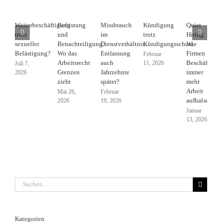
Weiterbeschäftigung
Befristung
Missbrauch
Kündigung
Quiet
trotz
und
im
trotz
Hiring:
sexueller
Benachteiligung:
Dienstverhältnis:
Kündigungsschutz
Wie
Belästigung?
Wo das
Entlassung
Firmen
Februar
Arbeitsrecht
auch
Beschäftigte
11, 2026
Juli 7,
Grenzen
Jahrzehnte
immer
2026
zieht
später?
mehr
Arbeit
Mai 26,
Februar
aufhalsen
2026
19, 2026
Januar
13, 2026
Suche
nach:
Kategorien