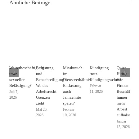
Ähnliche Beiträge
Weiterbeschäftigung
Befristung
Missbrauch
Kündigung
Quiet
trotz
und
im
trotz
Hiring:
sexueller
Benachteiligung:
Dienstverhältnis:
Kündigungsschutz
Wie
Belästigung?
Wo das
Entlassung
Firmen
Februar
Arbeitsrecht
auch
Beschäftigte
11, 2026
Juli 7,
Grenzen
Jahrzehnte
immer
2026
zieht
später?
mehr
Arbeit
Mai 26,
Februar
aufhalsen
2026
19, 2026
Januar
13, 2026