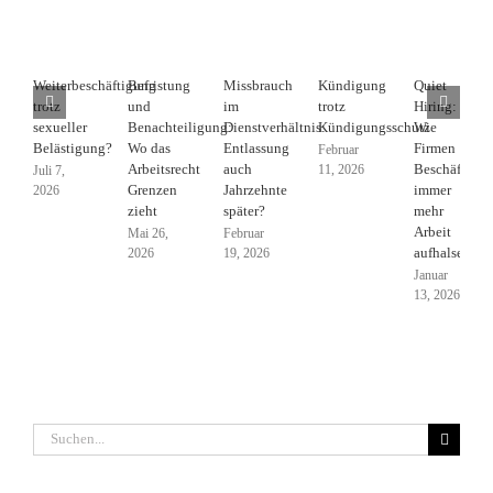
Weiterbeschäftigung
Befristung
Missbrauch
Kündigung
Quiet
trotz
und
im
trotz
Hiring:
sexueller
Benachteiligung:
Dienstverhältnis:
Kündigungsschutz
Wie
Belästigung?
Wo das
Entlassung
Firmen
Februar
Arbeitsrecht
auch
Beschäftigte
11, 2026
Juli 7,
Grenzen
Jahrzehnte
immer
2026
zieht
später?
mehr
Arbeit
Mai 26,
Februar
aufhalsen
2026
19, 2026
Januar
13, 2026
Suche
nach: