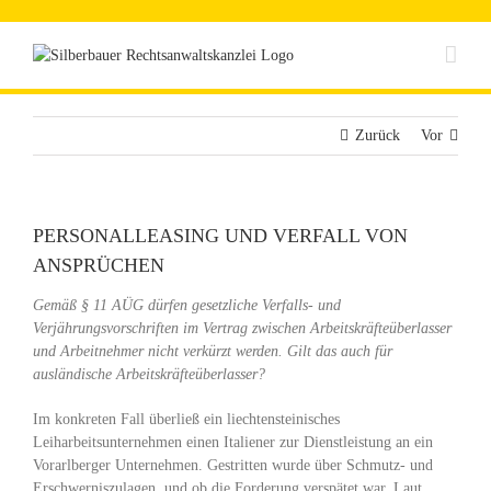
Zum
Inhalt
springen
Zurück
Vor
PERSONALLEASING UND VERFALL VON
ANSPRÜCHEN
Gemäß § 11 AÜG dürfen gesetzliche Verfalls- und
Verjährungsvorschriften im Vertrag zwischen Arbeitskräfteüberlasser
und Arbeitnehmer nicht verkürzt werden.
Gilt das auch für
ausländische Arbeitskräfteüberlasser?
Im konkreten Fall überließ ein liechtensteinisches
Leiharbeitsunternehmen einen Italiener zur Dienstleistung an ein
Vorarlberger Unternehmen. Gestritten wurde über Schmutz- und
Erschwerniszulagen, und ob die Forderung verspätet war. Laut