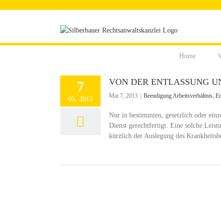
Zum
Inhalt
springen
Home
W
VON DER ENTLASSUNG U
7
Mai 7, 2013
|
Beendigung Arbeitsverhältnis
,
En
05, 2013
Nur in bestimmten, gesetzlich oder einz
Dienst gerechtfertigt. Eine solche Leis
kürzlich der Auslegung des Krankheitsbe