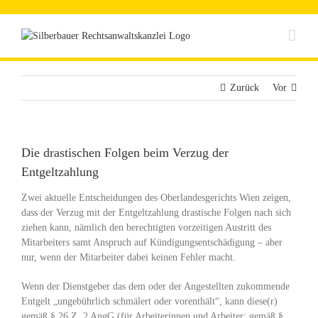
Zum
Inhalt
springen
Zurück
Vor
Die drastischen Folgen beim Verzug der
Entgeltzahlung
Zwei aktuelle Entscheidungen des Oberlandesgerichts Wien zeigen,
dass der Verzug mit der Entgeltzahlung drastische Folgen nach sich
ziehen kann, nämlich den berechtigten vorzeitigen Austritt des
Mitarbeiters samt Anspruch auf Kündigungsentschädigung – aber
nur, wenn der Mitarbeiter dabei keinen Fehler macht.
Wenn der Dienstgeber das dem oder der Angestellten zukommende
Entgelt „ungebührlich schmälert oder vorenthält“, kann diese(r)
gemäß § 26 Z. 2 AngG (für Arbeiterinnen und Arbeiter: gemäß §