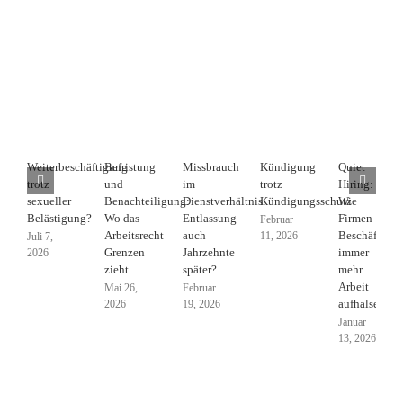
Weiterbeschäftigung
Befristung
Missbrauch
Kündigung
Quiet
trotz
und
im
trotz
Hiring:
sexueller
Benachteiligung:
Dienstverhältnis:
Kündigungsschutz
Wie
Belästigung?
Wo das
Entlassung
Firmen
Februar
Arbeitsrecht
auch
Beschäftigte
11, 2026
Juli 7,
Grenzen
Jahrzehnte
immer
2026
zieht
später?
mehr
Arbeit
Mai 26,
Februar
aufhalsen
2026
19, 2026
Januar
13, 2026