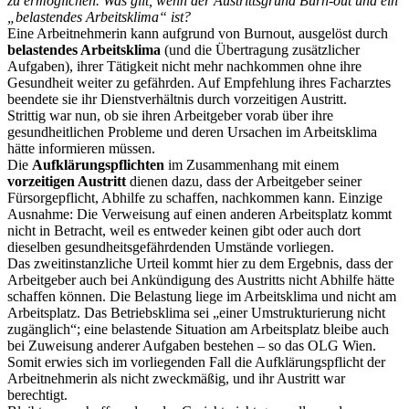
zu ermöglichen. Was gilt, wenn der Austrittsgrund Burn-out und ein
„belastendes Arbeitsklima“ ist?
Eine Arbeitnehmerin kann aufgrund von Burnout, ausgelöst durch
belastendes Arbeitsklima
(und die Übertragung zusätzlicher
Aufgaben), ihrer Tätigkeit nicht mehr nachkommen ohne ihre
Gesundheit weiter zu gefährden. Auf Empfehlung ihres Facharztes
beendete sie ihr Dienstverhältnis durch vorzeitigen Austritt.
Strittig war nun, ob sie ihren Arbeitgeber vorab über ihre
gesundheitlichen Probleme und deren Ursachen im Arbeitsklima
hätte informieren müssen.
Die
Aufklärungspflichten
im Zusammenhang mit einem
vorzeitigen Austritt
dienen dazu, dass der Arbeitgeber seiner
Fürsorgepflicht, Abhilfe zu schaffen, nachkommen kann. Einzige
Ausnahme: Die Verweisung auf einen anderen Arbeitsplatz kommt
nicht in Betracht, weil es entweder keinen gibt oder auch dort
dieselben gesundheitsgefährdenden Umstände vorliegen.
Das zweitinstanzliche Urteil kommt hier zu dem Ergebnis, dass der
Arbeitgeber auch bei Ankündigung des Austritts nicht Abhilfe hätte
schaffen können. Die Belastung liege im Arbeitsklima und nicht am
Arbeitsplatz. Das Betriebsklima sei „einer Umstrukturierung nicht
zugänglich“; eine belastende Situation am Arbeitsplatz bleibe auch
bei Zuweisung anderer Aufgaben bestehen – so das OLG Wien.
Somit erwies sich im vorliegenden Fall die Aufklärungspflicht der
Arbeitnehmerin als nicht zweckmäßig, und ihr Austritt war
berechtigt.