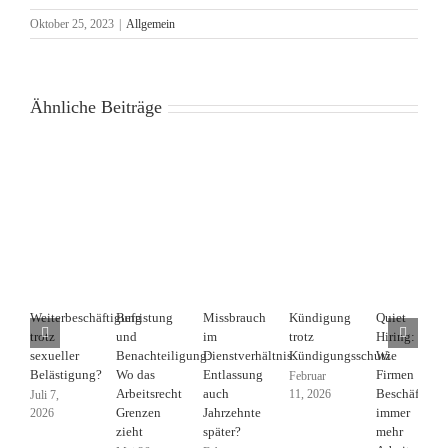
Oktober 25, 2023
|
Allgemein
Ähnliche Beiträge
Weiterbeschäftigung
Befristung
Missbrauch
Kündigung
Quiet
trotz
und
im
trotz
Hiring:
sexueller
Benachteiligung:
Dienstverhältnis:
Kündigungsschutz
Wie
Belästigung?
Wo das
Entlassung
Firmen
Februar
Arbeitsrecht
auch
Beschäftigte
11, 2026
Juli 7,
Grenzen
Jahrzehnte
immer
2026
zieht
später?
mehr