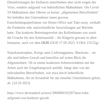
Dienstleistungen der Kellnerin unterblieben aber nicht wegen des
Virus, sondern aufgrund von behördlichen Maßnahmen. Die Covid-
19-Maßnahmen aber führten zu keiner „allgemeinen Betroffenheit“.
Sie beließen den Unternehmer:innen gewisse
Entscheidungsspielräume wie Home-Office und Take-away, weshalb
die Pandemie sehr unterschiedliche Auswirkungen auf Betriebe
hatte. Das konkrete Betretungsverbot des Kaffeehauses war somit
die Ursache für den Arbeitsausfall – die Klägerin gewann in allen
Instanzen, auch vor dem
OGH
(OGH 27.09.2023, 9 ObA 133/22g).
Naturkatastrophen, Kriege samt Lieferengpässen, Blackouts – sie
alle sind höhere Gewalt und betreffen auf ersten Blick die
Allgemeinheit. Ob in einem konkreten Arbeitsverhältnis mit der
Arbeit auch der Entgeltanspruch ausfällt, hängt aber von der
individuellen Betroffenheit, wie etwa durch behördliche
Maßnahmen, die im Krisenfall für das einzelne Unternehmen gelten,
ab. (24.10.2023)
https://www.derstandard.at/story/3000000192287/kein-lohn-
aufgrund-von-hoeherer-gewalt